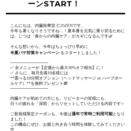
ーンSTART！
こんにちは、内臓按摩堂 仁のZENです。
今年も暑くなりそうですね…！夏本番を元気に乗り切るために
は、じつは「春からの内臓ケア」がカギになるんです🌿
そんな想いから、今年はちょっぴり早めに
🌞夏バテ対策キャンペーン
をスタートしました！
─────────────
✅ 全メニューが【定価から最大30%オフ相当】に！
✅ さらに、毎月先着10名様には
**選べる10分間オプション（ヘッドマッサージ or ハーブボー
ルケア）**を無料プレゼント🎁
─────────────
内臓ケアが初めての方にも、リピーターの皆様にも、
日々の疲れを「深部」からリセットしていただける内容です✨
ご新規様限定クーポンも、今後は
通年で常時ご利用可能
となり
ました！
この機会にぜひ、お腹と向き合う時間を体験してみてください
🫶