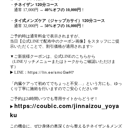
・
チネイザン 120分コース
通常 17,000円 →
40%オフの 10,000円
！
・
タイ式メンズケア（ジャップカサイ）120分コース
通常 32,000円 →
50%オフの 16,000円
！
ご予約時は通常料金で表示されますが、
当日【公式LINEで配布中のクーポン画像】をスタッフにご提
示いただくことで、割引価格が適用されます✨
▼ご新規様クーポンは、公式LINEのこちらから
（LINEリッチメニューまたはトークからご確認いただけま
す）
https://lin.ee/smcGwH7
▶️ LINE：
「内臓ケアって初めてでちょっと不安…」という方にも、ゆっ
くり丁寧に施術を行いますのでご安心ください🫶
ご予約は24時間いつでも専用サイトからどうぞ！
https://coubic.com/jinnaizou_yoya
▶️
ku
この機会に、ぜひ身体の奥深くから整えるチネイザン＆メンズ