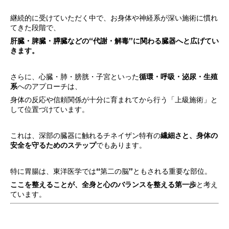
継続的に受けていただく中で、お身体や神経系が深い施術に慣れ
てきた段階で、
肝臓・脾臓・膵臓などの“代謝・解毒”に関わる臓器へと広げてい
きます。
さらに、心臓・肺・膀胱・子宮といった
循環・呼吸・泌尿・生殖
系
へのアプローチは、
身体の反応や信頼関係が十分に育まれてから行う「上級施術」と
して位置づけています。
これは、深部の臓器に触れるチネイザン特有の
繊細さと、身体の
安全を守るためのステップ
でもあります。
特に胃腸は、東洋医学では“第二の脳”ともされる重要な部位。
ここを整えることが、全身と心のバランスを整える第一歩
と考え
ています。